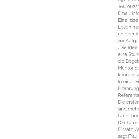
Tel.: 0622
Email: in
Eine Idee
Lesen mac
und gerat
zur Aufga
„Die Idee 
eine Stun
die Begei
Mentor od
können si
In einer 
Erfahrung
Referent
Die erste
sind mehr
Umgebung 
Die Turms
Einsatz. 
sagt Frau