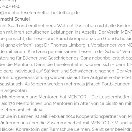
1 -3279451
fo@mentor-leselernhelfer-heidelberg.de
 macht Schule!
ht Spaß und eröffnet neue Welten! Das sehen nicht alle Kinde
en mit ihren schulischen Leistungen ins Abseits. Der Verein MENT
be gemacht, die Lese- und Sprachkompetenz von Grundschulkind
ist ganz einfach“, sagt Dr. Thomas Limberg, 1. Vorsitzender von M
de mit einem Kind zum gemeinsamen Lesen in der Schule.“ Verm
sterung für Bücher und Geschriebenes. Ganz nebenbei erlebt 
er die Mentorin. Denn die Leselernhelfer widmen sich – dem 1:1-
e ganz individuell auf Stärken und Schwächen eingehen. Der Verein
Einführungsveranstaltung werden sie auf ihre Aufgabe vorbereite
saustausch. Außerdem werden mehrmals jährlich Fortbildunge
en angeboten.
n Mentorinnen und Mentoren hat MENTOR – Die Leselernhelfer Hei
 als 170 Mentorinnen und Mentoren im Alter von 18 bis 80 an mit
ehrenamtlich aktiv.
chule in Leimen ist seit Februar 2014 Kooperationspartner von 
„Wir freuen uns über die Zusammenarbeit mit MENTOR e. V. und sin
 Häcker, Konrektorin der Turmschule Leimen. Sie ist sehr beein