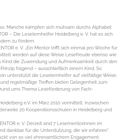
r so. Manche kämpfen sich mühsam durchs Alphabet
OR – Die Leselernhelfer Heidelberg e. V. hat es sich
ern zu fördern.
ENTOR e. V. „Ein Mentor trifft sich einmal pro Woche für
ittelt werden auf diese Weise Lesefreude ebenso wie
das Kind die Zuwendung und Aufmerksamkeit durch den
Prinzip folgend – ausschließlich einem Kind. So
 unterstützt die Leselernhelfer auf vielfältige Weise.
t und regelmäßige Treffen bieten Gelegenheit zum
n rund ums Thema Leseförderung von Fach-
delberg e.V. im März 2010 vermittelt. Inzwischen
tlerweile 20 Kooperationsschulen in Heidelberg und
MENTOR e. V. Derzeit sind 7 Lesementorinnen im
d dankbar für die Unterstützung, die wir erfahren“
druckt von so viel ehrenamtlichem Engagement.