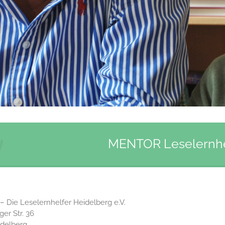
MENTOR Leselernhel
Die Leselernhelfer Heidelberg e.V.
er Str. 36
idelberg