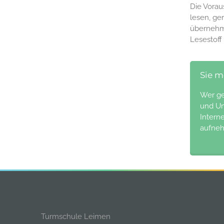
Die Vorau
lesen, ge
übernehme
Lesestoff
Sie m
Wer ge
und Um
Intern
aufneh
Turmschule Leimen