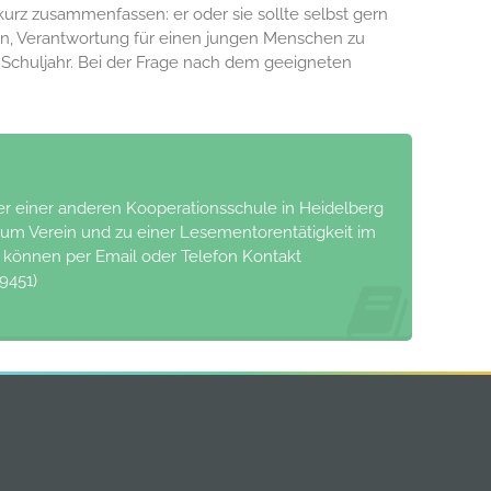
 kurz zusammenfassen: er oder sie sollte selbst gern
ein, Verantwortung für einen jungen Menschen zu
 Schuljahr. Bei der Frage nach dem geeigneten
r einer anderen Kooperationsschule in Heidelberg
m Verein und zu einer Lesementorentätigkeit im
n können per Email oder Telefon Kontakt
9451)