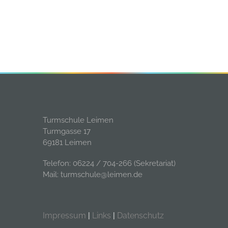
Turmschule Leimen
Turmgasse 17
69181 Leimen
Telefon: 06224 / 704-266 (Sekretariat)
Mail: turmschule@leimen.de
Impressum
|
Links
|
Datenschutz