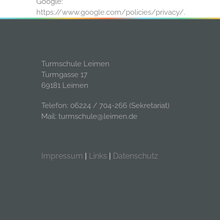
Google:
https://www.google.com/policies/privacy/
.
Turmschule Leimen
Turmgasse 17
69181 Leimen
Telefon: 06224 / 704-266 (Sekretariat)
Mail: turmschule@leimen.de
Impressum
|
Links
|
Datenschutz